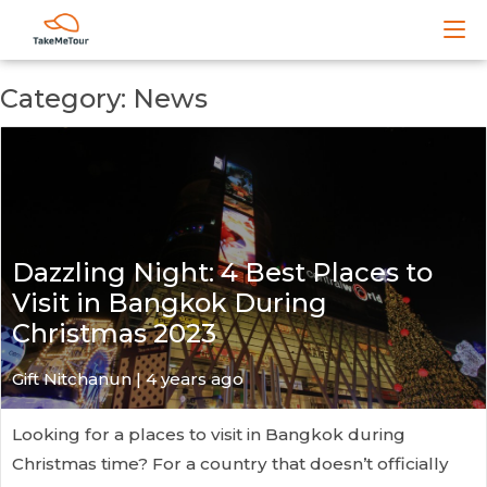
Category: News
Dazzling Night: 4 Best Places to
Visit in Bangkok During
Christmas 2023
Gift Nitchanun | 4 years ago
Looking for a places to visit in Bangkok during
Christmas time? For a country that doesn’t officially