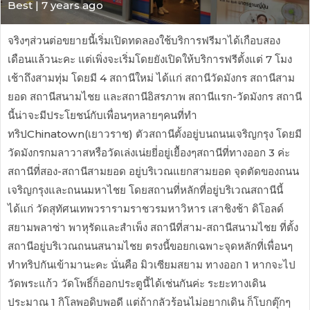
Best | 7 years ago
จริงๆส่วนต่อขยายนี้เริ่มเปิดทดลองใช้บริการฟรีมาได้เกือบสอง
เดือนแล้วนะคะ แต่เพิ่งจะเริ่มโดยยังเปิดให้บริการฟรีตั้งแต่ 7 โมง
เช้าถึงสามทุ่ม โดยมี 4 สถานีใหม่ ได้แก่ สถานีวัดมังกร สถานีสาม
ยอด สถานีสนามไชย และสถานีอิสรภาพ สถานีแรก-วัดมังกร สถานี
นี้น่าจะมีประโยชน์กับเพื่อนๆหลายๆคนที่ทำ
ทริปChinatown(เยาวราช) ตัวสถานีตั้งอยู่บนถนนเจริญกรุง โดยมี
วัดมังกรกมลาวาสหรือวัดเล่งเน่ยยี่อยู่เยื้องๆสถานีที่ทางออก 3 ค่ะ
สถานีที่สอง-สถานีสามยอด อยู่บริเวณแยกสามยอด จุดตัดของถนน
เจริญกรุงและถนนมหาไชย โดยสถานที่หลักที่อยู่บริเวณสถานีนี้
ได้แก่ วัดสุทัศนเทพวรารามราชวรมหาวิหาร เสาชิงช้า ดิโอลด์
สยามพลาซ่า พาหุรัดและสำเพ็ง สถานีที่สาม-สถานีสนามไชย ที่ตั้ง
สถานีอยู่บริเวณถนนสนามไชย ตรงนี้ขอยกเฉพาะจุดหลักที่เพื่อนๆ
ทำทริปกันเข้ามานะคะ นั่นคือ มิวเซียมสยาม ทางออก 1 หากจะไป
วัดพระแก้ว วัดโพธิ์ก็ออกประตูนี้ได้เช่นกันค่ะ ระยะทางเดิน
ประมาณ 1 กิโลพอดิบพอดี แต่ถ้ากลัวร้อนไม่อยากเดิน ก็โบกตุ๊กๆ