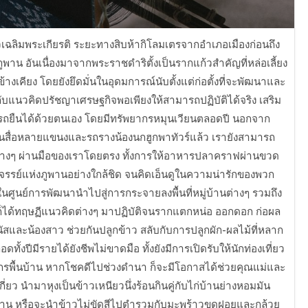
วเฉลิมพระเกียรติ ระยะทางสิบห้ากิโลมเตรจากอำเภอเมืองก่อนถึง
พาน อันเนื่องมาจากพระราชดำริตั้งเป็นรากแก้วสำคัญที่หล่อเลี้ยง
างเคียง โดยยังยึดมั่นในอุดมการณ์นับตั้งแต่ก่อตั้งที่จะพัฒนาและ
บแนวคิดปรัชญาเศรษฐกิจพอเพียงให้สามารถปฏิบัติได้จริง เสริม
รถยืนได้ด้วยตนเอง โดยมีทรัพยากรหมุนเวียนตลอดปี นอกจาก
นสื่อหลายแขนงและรถรางน้องนกฮูกพาทัวร์แล้ว เรายังสามารถ
ว์ต่างๆ ผ่านมือของเราโดยตรง ทั้งการให้อาหารปลาคราฟผ่านขวด
รรย์แห่งภูพานอย่างใกล้ชิด จนคิดเอ็นดูในความน่ารักของพวก
นศูนย์การพัฒนานำไปสู่การกระจายลงพื้นที่หมู่บ้านต่างๆ รวมถึง
็ได้ทฤษฏีแนวคิดต่างๆ มาปฏิบัติจนรากแตกหน่อ ออกดอก ก่อผล
ัสและน้องสาว ช่วยกันปลูกข้าว สลับกับการปลูกผัก-ผลไม้ที่หลาก
้งปีมีรายได้ยังชีพไม่ขาดมือ ทั้งยังมีการเปิดรับให้นักท่องเที่ยว
กรพื้นบ้าน หากโชคดีไปช่วงดำนา ก็จะมีโอกาสได้ช่วยคุณแม่และ
กี่ยว นำมาหุงเป็นข้าวเหนียวนึ่งร้อนกินคู่กับไก่บ้านย่างหอมมัน
่าน หรือจะนำข้าวไม่ขัดสีไปตำรวมกับมะพร้าวขูดฝอยและกล้วย