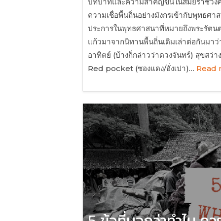
บทบาทและความสำคัญขึ้นในสมัยราชวงศ์ถ
ความเชื่อพื้นถิ่นอย่างมังกรเข้ากับพุทธ
ประการในพุทธศาสนาที่หมายถึงพระรัตนต
แก้วมาจากนิทานพื้นถิ่นเดิมเล่าต่อกันมาว
อาทิตย์ (บ้างก็กล่าวว่าดวงจันทร์) สุขสว
Red pocket (ซองแดง/อั่งเปา)…
Read 
5 ข้อที่บอกว่าทำไม คว