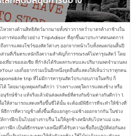
ลื่อนไหวทางด้านสิทธิสัตว์มากมายทั้งข่าวการคว่ำบาตรค้างาช้างใน
นวงการท่องเที่ยวอย่าง TripAdisor ที่ลุกขึ้นมาประกาศตนลดการ
ถึงการแสดงโชว์ของสัตว์ต่างๆ ออกจากหน้าเว็บทั้งหมดก่อนสิ้นปี
ส่วนที่เริ่มตระหนักถึงความสำคัญก็การรณรงค์ไม่ทารุณสัตว์ โดย
ท่องเที่ยวของเอเชีย ที่กำลังได้รับผลกระทบและปริมาณลดจำนวนลง
eTour เองก็อยากร่วมเป็นอีกหนึ่งจุดยืนที่แสดงให้เห็นว่าเราทุกคน
ponsible trip ที่ไม่มีการทารุณสัตว์ประกอบภายในทริป ก็
ว์ได้ โดยมาดูเหตุผลกันดีกว่า ว่าเพราะเหตุใดการแสดงช้าง หรือ
อนุรักษ์ช้าง แท้จริงแล้วมันส่งผลลัพธ์ที่ตรงกันข้ามต่างกันดีกว่า 1.
ห้สามารถแสดงหรือขึ้นขี่ได้นั้น จะต้องมีพิธีการที่จะทำให้ช้างที่
คือ พิธีการที่ควาญช้างตั้งขึ้นเพื่อแยกลูก-แม่ช้างออกจากกัน ในช่วง
ให้การฝึกเป็นไปอย่างราบรื่น ไม่ให้ลูกช้างหนีกลับไปหาแม่ และ
รฝึก เป็นพิธีกรรมทางเหนือที่ได้รับความเชื่อถือปฏิบัติต่อกันลง
ิ้นส้มป่อยและพรมให้ทั่วตัวลูกช้าง ใช้ไม้ผ่าจ้านเคาะหัวลูก