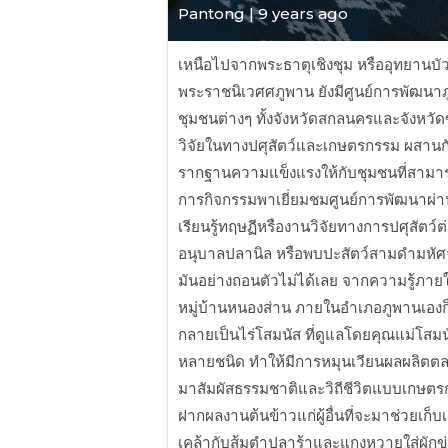
Pantong | 9 years ago
เหนือไปจากพระธาตุเชิงชุม หรืออุทยานบั
พระราชนิเวศศภูพาน ยังมีศูนย์การพัฒนาภู
ชุมชนต่างๆ ทั้งจังหวัดสกลนครและจังหวัดข้
วิจัยในทางปศุสัตว์และเกษตรกรรม ผสานกั
รากฐานความแข็งแรงให้กับชุมชนที่สามา
การกิจกรรมพาเยี่ยมชมศูนย์การพัฒนาผ่า
เรียนรู้ทฤษฏีหรืองานวิจัยทางการปศุสัต
อนุบาลปลานิล หรือพบปะสัตว์สามดำมหัศจ
มันอย่างถอนตัวไม่ได้เลย จากความรู้ภายใ
หมู่บ้านหนองส่าน ภายในอำเภอภูพานเองก
กลายเป็นไร่โสมนัส ที่ดูแลโดยคุณแม่โสมน
หลายชนิด ทำให้มีการหมุนเวียนผลผลิตตลอดทั
มาสัมผัสธรรมชาติและวิถีชีวิตแบบเกษตร
ฝากผลงานต้นข้าวแก่ผู้อื่นที่จะมาช่วยเก็บเ
เคล้ากับส้มตำปลาร้าและแกงหวายใส่ผักข