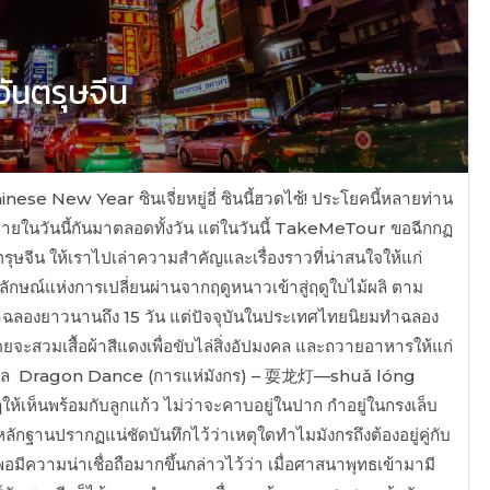
ันตรุษจีน
 New Year ซินเจี่ยหยู่อี่ ซินนี้ฮวดไซ้! ประโยคนี้หลายท่าน
สหายในวันนี้กันมาตลอดทั้งวัน แต่ในวันนี้ TakeMeTour ขอฉีกกฏ
ุษจีน ให้เราไปเล่าความสำคัญและเรื่องราวที่น่าสนใจให้แก่
ัญลักษณ์แห่งการเปลี่ยนผ่านจากฤดูหนาวเข้าสู่ฤดูใบไม้ผลิ ตาม
ลาฉลองยาวนานถึง 15 วัน แต่ปัจจุบันในประเทศไทยนิยมทำฉลอง
ยว โดยจะสวมเสื้อผ้าสีแดงเพื่อขับไล่สิ่งอัปมงคล และถวายอาหารให้แก่
ริมงคล Dragon Dance (การแห่มังกร) – 耍龙灯—shuǎ lóng
ห็นพร้อมกับลูกแก้ว ไม่ว่าจะคาบอยู่ในปาก กำอยู่ในกรงเล็บ
หลักฐานปรากฏแน่ชัดบันทึกไว้ว่าเหตุใดทำไมมังกรถึงต้องอยู่คู่กับ
่พอมีความน่าเชื่อถือมากขึ้นกล่าวไว้ว่า เมื่อศาสนาพุทธเข้ามามี