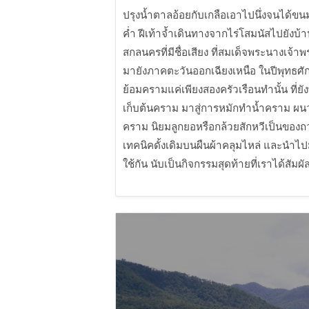
ปรุงน้ำตาลอ้อยกับเกลือเอาไปนึ่งจนได้ขน
ค่ำ ฝีเท้าจ้ำเดินทางจากไร่โสมนัสไปยังบ้
สกลนครที่มีชื่อเสียง ที่สมเด็จพระนางเจ
มายังภาคตะวันออกเฉียงเหนือ ในปีพุทธศัก
ย้อมครามแค่เพียงสองครัวเรือนทำนั้น ที่ย
เก็บต้นคราม มาสู่การหมักทำน้ำคราม ผนว
คราม นิยมลูกยอหรือกล้วยสักหวีเป็นของถ
เทคนิคดั้งเดิมบนผืนผ้าคลุมไหล่ และนำไ
ใช้กัน นับเป็นกิจกรรมสุดท้ายที่เราได้สัม