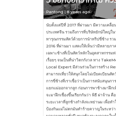
Pantong | 8 years ago
นับตั้งแต่ปีที่ 2017 ที่ผ่านมา มีความเค
ประเทศจีน รวมถึงการที่บริษัทยักษ์ใหญ่ใ
ทารุณกรรมสัตว์ด้วยการนำทริปขี่ช้าง รวม
2016 ที่ผ่านมา แสดงให้เห็นว่ามีหลายภาค
เฉพาะช้างที่เป็นสัตว์หลักในอุตสาหกรรม
เรื่อยๆ จนเป็นที่น่าวิตกกังวล ทาง TakeM
Local Expert มีส่วนร่วมในการสร้าง Res
สามารถเที่ยวให้สนุกโดยไม่เบียดเบียนสัต
การขี่ช้างที่เราเชื่อว่าเป็นการสนับสนุนการ
แยกแม่ออกจากลูก ก่อนการพาช้างมาฝึกเพื่อใ
จะมาฝึกเชื่องขึ้นเรียกกันว่า พิธี ผ่าจ้าน 
ระยะเวลาที่ลูกช้างกำลังจะหย่านม เพื่อทำ
ป้องกันแม่ไม่ตกมันทำร้ายควาญในระหว่างกา
มานานหลายชั่วปี หมอช้างจะลงอาคมในน้ำขม