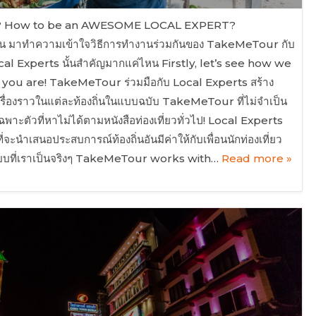
างไร? How to be an AWESOME LOCAL EXPERT?
น มาทำความเข้าใจวิธีการทำงานร่วมกันของ TakeMeTour กับ
cal Experts นั้นสำคัญมากแค่ไหน Firstly, let’s see how we
ou are! TakeMeTour ร่วมมือกับ Local Experts สร้าง
 เรื่องราวในแต่ละท้องถิ่นในแบบฉบับ TakeMeTour ที่ไม่จำเป็น
พาะตัวที่หาไม่ได้ตามหนังสือท่องเที่ยวทั่วไป! Local Experts
จะนำเสนอประสบการณ์ท้องถิ่นอันมีค่าให้กับเพื่อนนักท่องเที่ยว
นแบบที่เราเป็นจริงๆ TakeMeTour works with…
Read more »