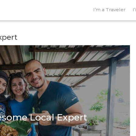
I’m a Traveler
I
xpert
esome Local Expert