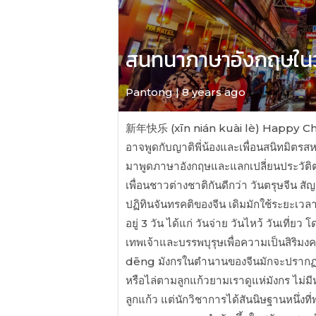
สนทนาภาษาอังกฤษในว
Pantong | 8 years ago
新年快乐 (xīn nián kuài lè) Happy Chinese
อาจพูดกับญาติพี่น้องและเพื่อนสนิทมิตร
มาพูดภาษาอังกฤษและแลกเปลี่ยนประวัติตร
เพื่อนชาวต่างชาติกันดีกว่า วันตรุษจีน ส
ปฏิทินจันทรคติของจีน เดิมมักใช้ระยะเว
อยู่ 3 วัน ได้แก่ วันจ่าย วันไหว้ วันเที่
เทพเจ้าและบรรพบุรุษเพื่อความเป็นสิ
dēng มังกรในตำนานของจีนมักจะปรากฏให้เ
หรือไล่ตามลูกแก้วยามเราดูแห่มังกร ไม่มี
ลูกแก้ว แต่นักวิชาการได้สันนิษฐานหนึ่งที