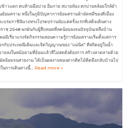
มข้าวแดก ตบท้ายมือบ่าย อิ่มกาย สบายท้อง ตกบ่ายคล้อยใกล้ย่ำ
านย้อมคราม หนึ่งในภูมิปัญหาการย้อมครามผ้ามัดหมี่ของดีเมือง
้าพระบรมราชินีนาถทรงโปรดปรานนับแต่ครั้งแรกที่เสด็จเดินทาง
ราช 2548 ผกผันกับผู้สืบทอดที่ลดน้อยลงจนปัจจุบันเหลือบ้าน
ังพอมีเรี่ยวแรงจัดกิจกรรมสอนความรู้การย้อมครามเริ่มตั้งแต่การ
กกับประเพณีเดิมและจิตวิญญาณของ “แม่นิล” ที่สถิตอยู่ในน้ำ
วายลงในหม้อยามที่ย้อมแล้วสีไม่สดดั่งต้องการ สร้างลวดลายด้วย
ปมัดย้อมจนสวยงาม ได้เป็นผลงานของฝากติดไม้ติดมือกลับบ้านไป
ผัสในการเดินทางนี้…
Read more »