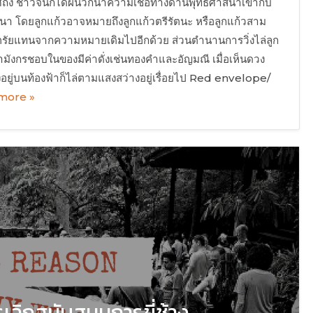
ัง ชาวจีนก็ได้ผนวกนำความเชื่อทางด้านพุทธศาสนาเข้ากับ
ศาสนา โดยลูกแก้วอาจหมายถึงลูกแก้วตรีรัตนะ หรือลูกแก้วสาม
รัยแทนจากความหมายเดิมไปอีกด้วย ส่วนตำนานการวิ่งไล่ลูก
่ามังกรชอบในของมีค่าดั่งเช่นทองคำและอัญมณี เมื่อเห็นดวง
่างอยู่บนท้องฟ้าก็ไล่ตามแสงสว่างอยู่เรื่อยไป Red envelope/
more »
รเลิกสนับสนุนการขี่ช้าง