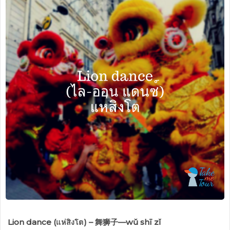
Lion dance (แห่สิงโต) –
舞狮子—wǔ shī zǐ