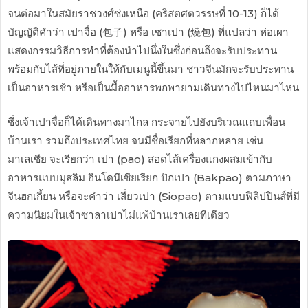
จนต่อมาในสมัยราชวงศ์
ซ่งเหนือ (คริสตศตวรรษที่ 10-13) ก็ได้
บัญญัติคำว่า เปาจื่อ (
包子)
หรือ เซาเปา (
燒包)
ที่แปลว่า ห่อเผา
แสดงกรรมวิธีการทำที่ต้องนำไปนึ่งในซึ่งก่อนถึงจะรับประทาน
พร้อมกับไส้ที่อยู่ภายในให้กับเมนูนี้ขึ้นมา ชาวจีนมักจะรับประทาน
เป็นอาหารเช้า หรือเป็นมื้ออาหารพกพายามเดินทางไปไหนมาไหน
ซึ่งเจ้าเปาจื่อก็ได้เดินทางมาไกล กระจายไปยังบริเวณแถบเพื่อน
บ้านเรา รวมถึงประเทศไทย จนมีชื่อเรียกที่หลากหลาย เช่น
มาเลเซีย จะเรียกว่า เปา (pao) สอดไส้เครื่องแกงผสมเข้ากับ
อาหารแบบมุสลิม อินโดนีเซียเรียก ปักเปา (Bakpao) ตามภาษา
จีนฮกเกี้ยน หรือจะคำว่า เสี่ยวเปา (Siopao) ตามแบบฟิลิปปินส์ที่มี
ความนิยมในเจ้าซาลาเปาไม่แพ้บ้านเราเลยทีเดียว