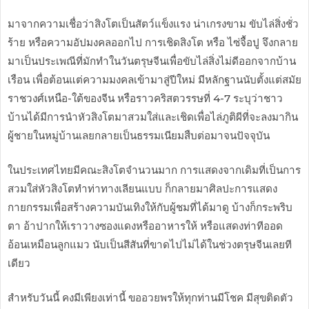
มาจากความเชื่อว่าสิงโตเป็นสัตว์แข็งแรง น่าเกรงขาม ขับไล่สิ่งชั่ว
ร้าย หรือความอัปมงคลออกไป การเชิดสิงโต หรือ ไซ่จื้อปู จึงกลาย
มาเป็นประเพณีที่มักทำในวันตรุษจีนเพื่อขับไล่สิ่งไม่ดีออกจากบ้าน
เรือน เพื่อต้อนแต่ความมงคลเข้ามาสู่ปีใหม่ มีหลักฐานนับตั้งแต่สมัย
ราชวงศ์เหนือ-ใต้ของจีน หรือราวคริสตวรรษที่ 4-7 ระบุว่าชาว
บ้านได้มีการนำหัวสิงโตมาสวมใส่และเชิดเพื่อไล่ภูติผีที่จะลงมากิน
ผู้ชายในหมู่บ้านเลยกลายเป็นธรรมเนียมสืบต่อมาจนปัจจุบัน
ในประเทศไทยมีคณะสิงโตจำนวนมาก การแสดงจากเดิมที่เป็นการ
สวมใส่หัวสิงโตทำท่าทางเลียนแบบ ก็กลายมาศิลปะการแสดง
กายกรรมเพื่อสร้างความบันเทิงให้กับผู้ชมที่ได้มาดู บ้างก็กระพริบ
ตา อ้าปากให้เราวางซองแดงหรืออาหารให้ หรือแสดงท่าทีออด
อ้อนเหมือนลูกแมว นับเป็นสีสันที่ขาดไปไม่ได้ในช่วงตรุษจีนเลยที
เดียว
สำหรับวันนี้ คงมีเพียงเท่านี้ ขออวยพรให้ทุกท่านมีโชค มีสุขติดตัว