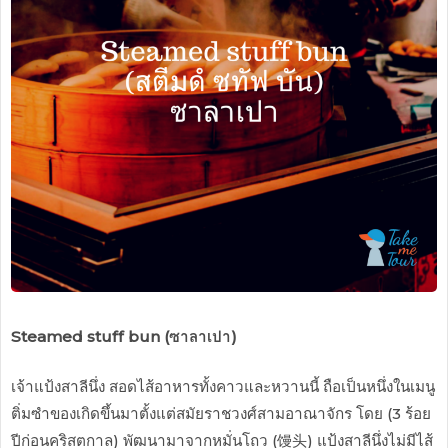
Steamed stuff bun (ซาลาเปา)
เจ้าแป้งสาลีนึ่ง สอดไส้อาหารทั้งคาวและหวานนี้ ถือเป็นหนึ่งในเมนู
ติ่มซำของเกิดขึ้นมาตั้งแต่สมัยราชวงศ์สามอาณาจักร โดย (3 ร้อย
ปีก่อนคริสตกาล) พัฒนามาจากหมั่นโถว (
馒头) แป้งสาลีนึ่งไม่มีไส้