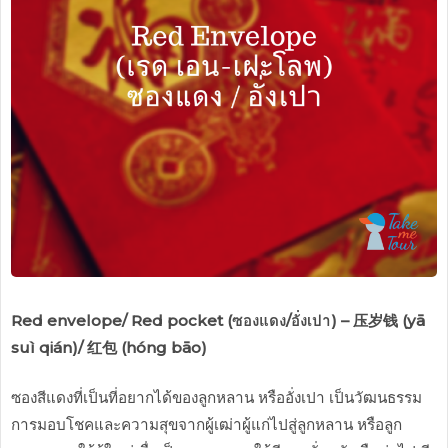
Red envelope/ Red pocket (ซองแดง/อั่งเปา) –
压岁钱 (yā
suì qián)/ 红包 (hóng bāo)
ซองสีแดงที่เป็นที่อยากได้ของลูกหลาน หรืออั่งเปา เป็นวัฒนธรรม
การมอบโชคและความสุขจากผู้เฒ่าผู้แก่ไปสู่ลูกหลาน หรือลูก