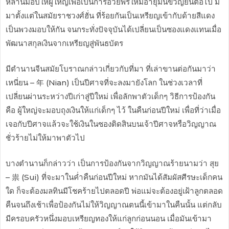
หลานมอบให้ผู้ใหญ่เพื่อเป็นการอวยพรให้มีอายุมั่นขวัญยืนต่อไป มี
มาตั้งแต่ในสมัยราชวงศ์ฮั่น ที่ร้อยกันเป็นเหรียญเข้ากับด้ายสีแดง
เป็นพวงมอบให้กัน จนกระทั่งปัจจุบันได้เปลี่ยนเป็นซองแดงแทนเมื่อ
พัฒนาสกุลเงินจากเหรียญสู่พันธบัตร
มีตำนานจีนสมัยโบราณกล่าวเกี่ยวกับที่มา ที่เล่าขานต่อกันมาว่า
เหนี่ยน – 年 (Nian) เป็นปีศาจที่จะลงมายังโลก ในช่วงเวลาที่
เปลี่ยนผ่านระหว่างปีเก่าสู่ปีใหม่ เพื่อลักพาตัวเด็กๆ วิธีการป้องกัน
คือ ผู้ใหญ่จะมอบถุงเงินให้แก่เด็กๆ ไว้ ในคืนก่อนปีใหม่ เพื่อที่ว่าเมื่อ
เจอกับปีศาจแล้วจะใช้เงินในซองติดสินบนเจ้าปีศาจหรือวิญญาณ
ชั่วร้ายไม่ให้มาพาตัวไป
บางตำนานก็กล่าวว่า เป็นการป้องกันจากวิญญาณร้ายนามว่า สุย
– 祟 (Sui) ที่จะมาในค่ำคืนก่อนปีใหม่ หากมันได้สัมผัสศีรษะเด็กคน
ใด ก็จะต้องมลทินมีโชคร้ายไปตลอดปี พ่อแม่จะต้องอยู่เฝ้าลูกตลอด
คืนจนถึงเช้าเพื่อป้องกันไม่ให้วิญญาณตนนี้เข้ามาในคืนนั้น แต่กลับ
มีครอบครัวหนึ่งมอบเหรียญทองให้แก่ลูกก่อนนอน เมื่อมันเข้ามา