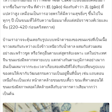
ไหว้ เรียกกันอีกอย่างว่า New Year Cake เป็นขนมมงคลอันมา
จากชื่อในภาษาจีน ที่คำว่า
糕 (gāo)
พ้องกับคำว่า 高 (
gāo) ที่
แปลว่าสูง เหมือนเป็นการอวยพรให้มีความสุขยิ่งๆ ขึ้นไปใน
ทุกๆ ปี เป็นขนมที่ได้รับความนิยมมาตั้งแต่สมัยราชวงศ์เว่ยและ
จิ๋น (220-420 ก่อนคริสตกาล)
บ้านเราอาจจะคุ้นเคยกับรูปแบบหน้าตาของของขนมเข่งที่เป็นเนื้อ
ขาวผสมกันระหว่างแป้งข้าวเหนียวกับน้ำตาล ผสมกับส่วนผสม
อย่างมะพร้าวขูด หรือวัตถุอื่นตามแต่สูตรลับเฉพาะ แต่ในประเทศ
จีน ขนมเข่งมีหลากหลายแบบ แตกต่างกันตามภูมิภาคอย่างมาก
อันเป็นผลมาจากระยะเวลาเกือบสองพันปีที่ได้ปรับเปลี่ยนรูปแบบ
ของตนให้เขากับวัฒนธรรมความเป็นอยู่พื้นที่นั้นๆ เช่น แถบตอน
เหนือก็จะเป็นแท่ง หน้าตาคล้ายขนมขบเคี้ยว ขณะที่ทางตอนใต้
ขนมเข่งมีสภาพสอดไส้คล้ายคลึงกับอาหารคาวเสียมากกว่า
เป็นต้น