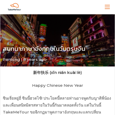
สนทนาภาษาอังกฤษในวันตรุษจีน
Pantong | 8 years ago
新年快乐 (xīn nián kuài lè)
Happy Chinese New Year
ซินเจี่ยหยู่อี่ ซินนี้ฮวดไซ้! ประโยคนี้หลายท่านอาจพูดกับญาติพี่น้อง
และเพื่อนสนิทมิตรสหายในวันนี้กันมาตลอดทั้งวัน แต่ในวันนี้
TakeMeTour ขอฉีกกฏมาพูดภาษาอังกฤษและแลกเปลี่ยน