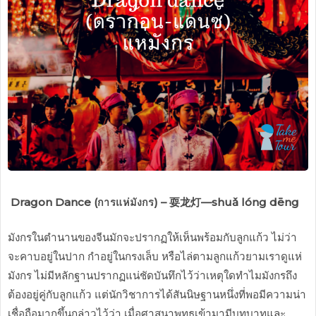
Dragon Dance (การแห่มังกร) –
耍龙灯—shuǎ lóng dēng
มังกรในตำนานของจีนมักจะปรากฏให้เห็นพร้อมกับลูกแก้ว ไม่ว่า
จะคาบอยู่ในปาก กำอยู่ในกรงเล็บ หรือไล่ตามลูกแก้วยามเราดูแห่
มังกร ไม่มีหลักฐานปรากฏแน่ชัดบันทึกไว้ว่าเหตุใดทำไมมังกรถึง
ต้องอยู่คู่กับลูกแก้ว แต่นักวิชาการได้สันนิษฐานหนึ่งที่พอมีความน่า
เชื่อถือมากขึ้นกล่าวไว้ว่า เมื่อศาสนาพุทธเข้ามามีบทบาทและ