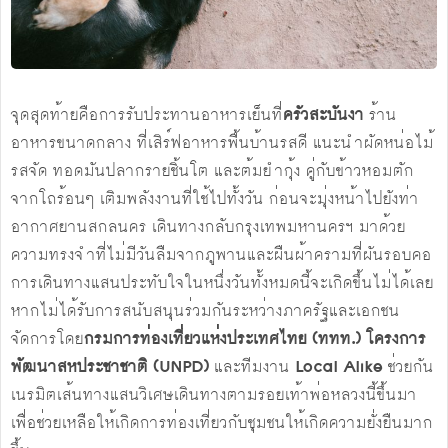
จุดสุดท้ายคือการรับประทานอาหารเย็นที่
ครัวสะบันงา
ร้าน
อาหารขนาดกลาง ที่เสิร์ฟอาหารพื้นบ้านรสดี แนะนำผัดหน่อไม้
รสจัด ทอดมันปลากรายชิ้นโต และต้มยำกุ้ง คู่กับข้าวหอมตัก
จากโถร้อนๆ เติมพลังงานที่ใช้ไปทั้งวัน ก่อนจะมุ่งหน้าไปยังท่า
อากาศยานสกลนคร เดินทางกลับกรุงเทพมหานครฯ มาด้วย
ความทรงจำที่ไม่มีวันลืมจากภูพานและผืนผ้าครามที่ผันรอบคอ
การเดินทางแสนประทับใจในหนึ่งวันทั้งหมดนี้จะเกิดขึ้นไม่ได้เลย
หากไม่ได้รับการสนับสนุนร่วมกันระหว่างภาครัฐและเอกชน
จัดการโดย
กรมการท่องเที่ยวแห่งประเทศไทย (ททท.) โครงการ
พัฒนาสหประชาชาติ (
UNPD)
และทีมงาน
Local Alike
ช่วยกัน
เนรมิตเส้นทางแสนวิเศษเดินทางตามรอยเท้าพ่อหลวงนี้ขึ้นมา
เพื่อช่วยเหลือให้เกิดการท่องเที่ยวกับชุมชนให้เกิดความยั่งยืนมาก