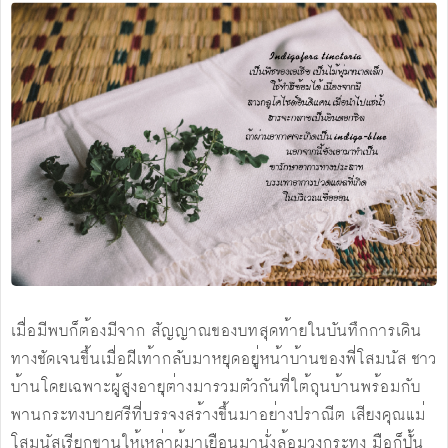
เมื่อมีพบก็ต้องมีจาก สัญญาณของบทสุดท้ายในบันทึกการเดิน
ทางชัดเจนขึ้นเมื่อฝีเท้ากลับมาหยุดอยู่หน้าบ้านของพี่โสมนัส ชาว
บ้านโดยเฉพาะผู้สูงอายุต่างมารวมตัวกันที่ใต้ถุนบ้านพร้อมกับ
พานกระทงบายศรีที่บรรจงสร้างขึ้นมาอย่างปราณีต เสียงคุณแม่
โสมนัสเรียกขานให้เหล่าผู้มาเยือนมานั่งล้อมวงกระทง มือก็ปั้น