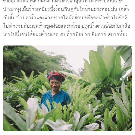
ช่วยคุณแม่และฝากผลงานต้นข้าวแก่ผู้อื่นที่จะมาช่วยเก็บเกี่ยว
นำมาหุงเป็นข้าวเหนียวนึ่งร้อนกินคู่กับไก่บ้านย่างหอมมัน เคล้า
กับส้มตำปลาร้าและแกงหวายใส่ผักข่าน หรือจะนำข้าวไม่ขัดสี
ไปตำรวมกับมะพร้าวขูดฝอยและกล้วย ปรุงน้ำตาลอ้อยกับเกลือ
เอาไปนึ่งจนได้ขนมข้าวแดก ตบท้ายมือบ่าย อิ่มกาย สบายท้อง