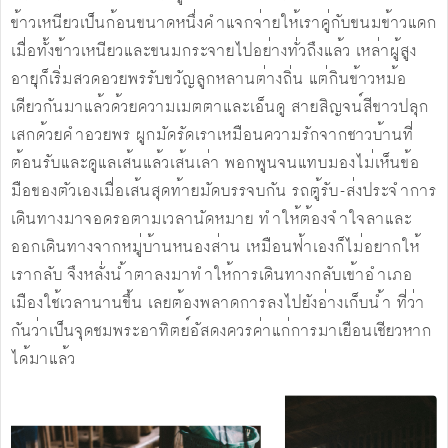
ข้าวเหนียวเป็นก้อนขนาดหนึ่งคำแจกจ่ายให้เราคู่กับขนมข้าวแดก
เมื่อทั้งข้าวเหนียวและขนมกระจายไปอย่างทั่วถึงแล้ว เหล่าผู้สูง
อายุก็เริ่มสวดอวยพรรับขวัญลูกหลานต่างถิ่น แต่กินข้าวหม้อ
เดียวกันมาแล้วด้วยความเมตตาและเอ็นดู สายสิญจน์สีขาวปลุก
เสกด้วยคำอวยพร ผูกมัดรัดเราเหมือนความรักจากชาวบ้านที่
ต้อนรับและดูแลเส้นแล้วเส้นเล่า พอกพูนจนแทบมองไม่เห็นข้อ
มือของตัวเองเมื่อเส้นสุดท้ายมัดบรรจบกัน รถตู้รับ-ส่งประจำการ
เดินทางมาจอดรอตามเวลานัดหมาย ทำให้ต้องจำใจลาและ
ออกเดินทางจากหมู่บ้านหนองส่าน เหมือนฟ้าเองก็ไม่อยากให้
เรากลับ จึงหลั่งน้ำตาลงมาทำให้การเดินทางกลับเข้าอำเภอ
เมืองใช้เวลานานขึ้น เลยต้องพลาดการลงไปยังอ่างเก็บน้ำ ที่ว่า
กันว่าเป็นจุดชมพระอาทิตย์อัสดงควรค่าแก่การมาเยือนเชียวหาก
ได้มาแล้ว