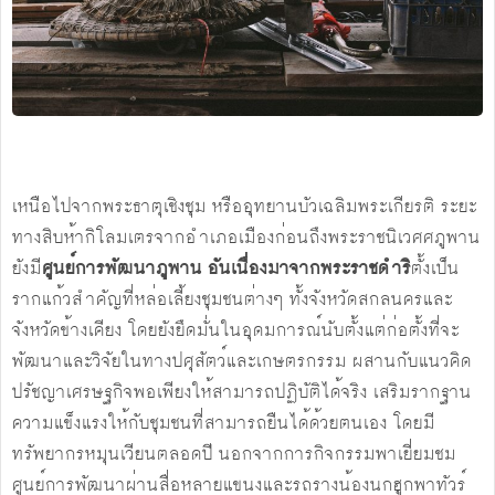
เหนือไปจากพระธาตุเชิงชุม หรืออุทยานบัวเฉลิมพระเกียรติ ระยะ
ทางสิบห้ากิโลมเตรจากอำเภอเมืองก่อนถึงพระราชนิเวศศภูพาน
ยังมี
ศูนย์การพัฒนาภูพาน อันเนื่องมาจากพระราชดำริ
ตั้งเป็น
รากแก้วสำคัญที่หล่อเลี้ยงชุมชนต่างๆ ทั้งจังหวัดสกลนครและ
จังหวัดข้างเคียง โดยยังยึดมั่นในอุดมการณ์นับตั้งแต่ก่อตั้งที่จะ
พัฒนาและวิจัยในทางปศุสัตว์และเกษตรกรรม ผสานกับแนวคิด
ปรัชญาเศรษฐกิจพอเพียงให้สามารถปฏิบัติได้จริง เสริมรากฐาน
ความแข็งแรงให้กับชุมชนที่สามารถยืนได้ด้วยตนเอง โดยมี
ทรัพยากรหมุนเวียนตลอดปี นอกจากการกิจกรรมพาเยี่ยมชม
ศูนย์การพัฒนาผ่านสื่อหลายแขนงและรถรางน้องนกฮูกพาทัวร์