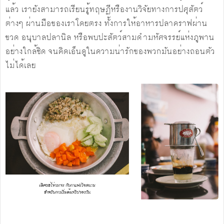
แล้ว เรายังสามารถเรียนรู้ทฤษฏีหรืองานวิจัยทางการปศุสัตว์
ต่างๆ ผ่านมือของเราโดยตรง ทั้งการให้อาหารปลาคราฟผ่าน
ขวด อนุบาลปลานิล หรือพบปะสัตว์สามดำมหัศจรรย์แห่งภูพาน
อย่างใกล้ชิด จนคิดเอ็นดูในความน่ารักของพวกมันอย่างถอนตัว
ไม่ได้เลย