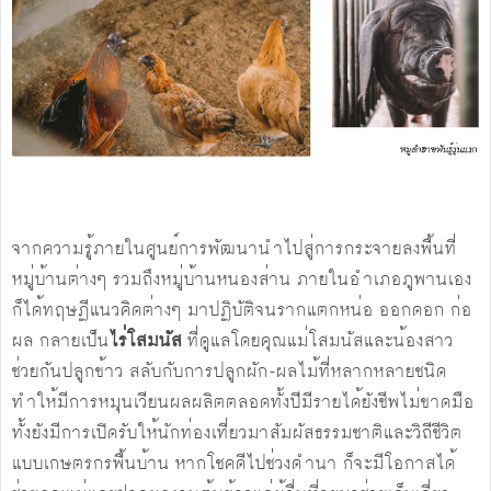
จากความรู้ภายในศูนย์การพัฒนานำไปสู่การกระจายลงพื้นที่
หมู่บ้านต่างๆ รวมถึงหมู่บ้านหนองส่าน ภายในอำเภอภูพานเอง
ก็ได้ทฤษฏีแนวคิดต่างๆ มาปฏิบัติจนรากแตกหน่อ ออกดอก ก่อ
ผล กลายเป็น
ไร่โสมนัส
ที่ดูแลโดยคุณแม่โสมนัสและน้องสาว
ช่วยกันปลูกข้าว สลับกับการปลูกผัก-ผลไม้ที่หลากหลายชนิด
ทำให้มีการหมุนเวียนผลผลิตตลอดทั้งปีมีรายได้ยังชีพไม่ขาดมือ
ทั้งยังมีการเปิดรับให้นักท่องเที่ยวมาสัมผัสธรรมชาติและวิถีชีวิต
แบบเกษตรกรพื้นบ้าน หากโชคดีไปช่วงดำนา ก็จะมีโอกาสได้