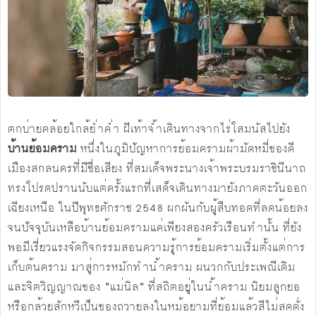
ตกบ่ายคล้อยใกล้ย่ำค่ำ ฝีเท้าจ้ำเดินทางจากไร่โสมนัสไปยัง
บ้านย้อมคราม
หนึ่งในภูมิปัญหาการย้อมครามผ้ามัดหมี่ของดี
เมืองสกลนครที่มีชื่อเสียง ที่สมเด็จพระนางเจ้าพระบรมราชินีนาถ
ทรงโปรดปรานนับแต่ครั้งแรกที่เสด็จเดินทางมายังภาคตะวันออก
เฉียงเหนือ ในปีพุทธศักราช 2548 ผกผันกับผู้สืบทอดที่ลดน้อยลง
จนปัจจุบันเหลือบ้านย้อมครามแค่เพียงสองครัวเรือนทำนั้น ที่ยัง
พอมีเรี่ยวแรงจัดกิจกรรมสอนความรู้การย้อมครามเริ่มตั้งแต่การ
เก็บต้นคราม มาสู่การหมักทำน้ำคราม ผนวกกับประเพณีเดิม
และจิตวิญญาณของ “แม่นิล” ที่สถิตอยู่ในน้ำคราม นิยมลูกยอ
หรือกล้วยสักหวีเป็นของถวายลงในหม้อยามที่ย้อมแล้วสีไม่สดดั่ง