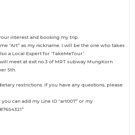
our interest and booking my trip.
l me “Art” as my nickname. I will be the one who takes
also a Local Expert for ‘TakeMeTour’
e will meet at exit no.3 of MRT subway MungKorn
ber 5th.
etary restrictions. If you have any questions, please
 you can add my Line ID “art007” or my
87654321”