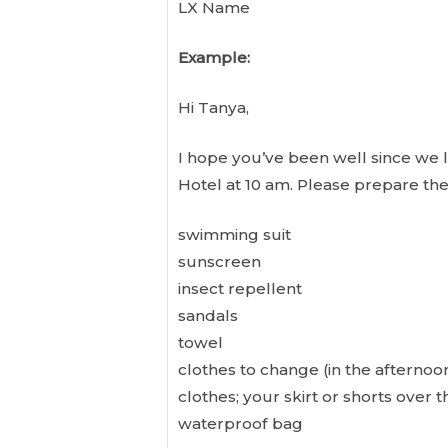
LX Name
Example:
Hi Tanya,
I hope you’ve been well since we 
Hotel at 10 am. Please prepare thes
swimming suit
sunscreen
insect repellent
sandals
towel
clothes to change (in the afternoo
clothes; your skirt or shorts over 
waterproof bag