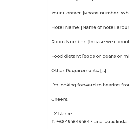
Your Contact: [Phone number, Wha
Hotel Name: [Name of hotel, aro
Room Number: [In case we cannot f
Food dietary: [eggs or beans or mi
Other Requirements: […]
I’m looking forward to hearing fr
Cheers,
LX Name
T. +66454545454 / Line: cutielinda