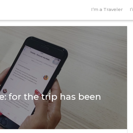
I’m a Traveler
I
 for the trip has been