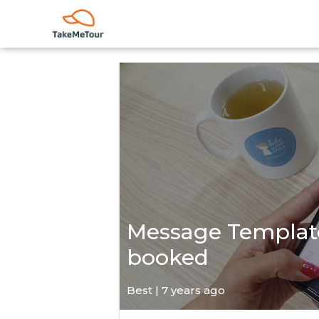
Message Template:
booked
Best | 7 years ago