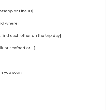
tsapp or Line ID]
und where]
ind each other on the trip day]
lk or seafood or …]
om you soon.