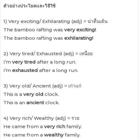
ตัวอย่างประโยคและวิธีใช้
1) Very exciting/ Exhilarating (adj) = น่าตื่นเต้น
The bamboo rafting was
very
exciting!
The bamboo rafting was
exhilarating!
2) Very tired/ Exhausted (adj) = เหนื่อย
I’m
very tired
after a long run.
I’m
exhausted
after a long run.
3) Very old/ Ancient (adj) = เก่าแก่
This is a
very old
clock.
This is an
ancient
clock.
4) Very rich/ Wealthy (adj) = รวย
He came from a
very rich
family.
He came from a
wealthy
family.