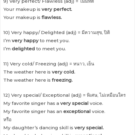
9) Very perfect/ Flawless (adj) = ไม่มีที่ติ
Your makeup is
very perfect.
Your makeup is
flawless.
10) Very happy/ Delighted (adj) = มีความสุข, ปิติ
I’m
very happy
to meet you.
I’m
delighted
to meet you.
11) Very cold/ Freezing (adj) = หนาว, เย็น
The weather here is
very cold.
The weather here is
freezing.
12) Very special/ Exceptional (adj) = พิเศษ, ไม่เหมือนใคร
My favorite singer has a
very special
voice.
My favorite singer has an
exceptional
voice.
หรือ
My daughter’s dancing skill is
very special.