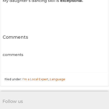
My daughter’s dancing skill is
exceptional.
Comments
comments
filed under:
I'm a Local Expert
,
Language
Follow us